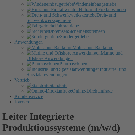
Windeneinbaugetriebe
Hub- und Freifallwinden
Dreh- und
Schwenkwerksgetriebe
Fahrgetriebe
Sicherheitsbremsen
Sondergetriebe
Anwendungen
Mobil- und Baukrane
Marine und
Offshore Anwendungen
Baumaschinen
Industrie- und
Spezialanwendungen
Vertrieb
Standorte
Online-Direktanfrage
Kundenservice
Karriere
Leiter Integrierte
Produktionssysteme (m/w/d)