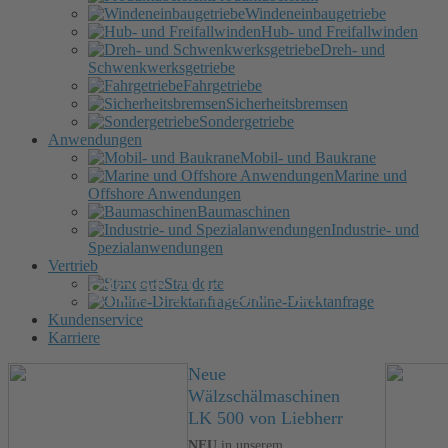
Windeneinbaugetriebe
Hub- und Freifallwinden
Dreh- und
Schwenkwerksgetriebe
Fahrgetriebe
Sicherheitsbremsen
Sondergetriebe
Anwendungen
Mobil- und Baukrane
Marine und
Offshore Anwendungen
Baumaschinen
Industrie- und
Spezialanwendungen
Vertrieb
Übersicht Aktuelles
Standorte
Online-Direktanfrage
Kundenservice
Karriere
Neue
Wälzschälmaschinen
LK 500 von Liebherr
NEU
in unserem