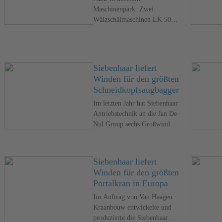
Maschinenpark: Zwei
Wälzschälmaschinen LK 500
von Liebherr.
Siebenhaar liefert
Winden für den größten
Schneidkopfsaugbagger
Im letzten Jahr hat Siebenhaar
Antriebstechnik an die Jan De
Nul Group sechs Großwinden
für einen
Schneidkopfsaugbagger
ausgeliefert. Dieses sind die
Siebenhaar liefert
Hauptwinden des Schiffes und
Winden für den größten
tragen somit ausschlaggebend
Portalkran in Europa
zur Funktionalität bei.
Im Auftrag von Van Haagen
Kraanbouw entwickelte und
produzierte die Siebenhaar