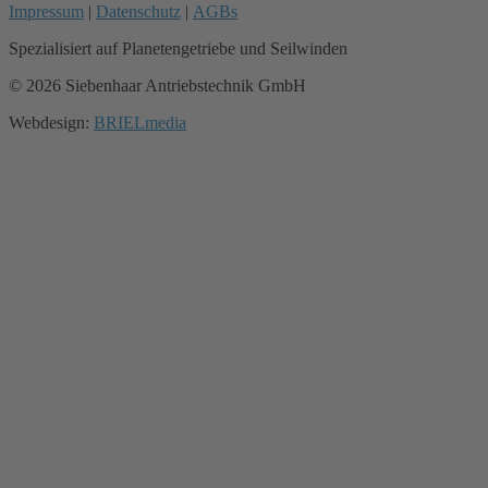
Boden des Fahrwerks. Mit
Impressum
|
Datenschutz
|
AGBs
einer gewaltigen
Spezialisiert auf Planetengetriebe und Seilwinden
Geschwindigkeit sind sie in
der Lage eine riesige Menge
© 2026 Siebenhaar Antriebstechnik GmbH
an Stahldraht ein- und
abzuwickeln. Die Winden
Webdesign:
BRIELmedia
werden von Elektromotoren
mit einer Geschwindigkeit
von 4500/5000 U / min,
200kW angetrieben. Die
Winden haben eine
Seilzugkraft von 42T und
einer Seilspeicherkapazität
von 1050 m und besitzen ein
spezielles Rillenmuster um das
Seil in mehreren Schichten zu
wickeln.