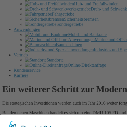
Hub- und Freifallwinden
Dreh- und Schwenk
Fahrgetriebe
Sicherheitsbremsen
Sondergetriebe
Anwendungen
Mobil- und Baukrane
Marine und Offs
Baumaschinen
Industrie- und Sp
Vertrieb
Standorte
Online-Direktanfrage
Kundenservice
Karriere
Ein weiterer Schritt zur Modern
Die strategischen Investitionen werden auch im Jahr 2016 weiter for
Bei den neuen Maschinen handelt es sich um eine DMU 105 FD und 
Maschinen die alle anfallenden Bearbeitungsaufgaben im Bereich 