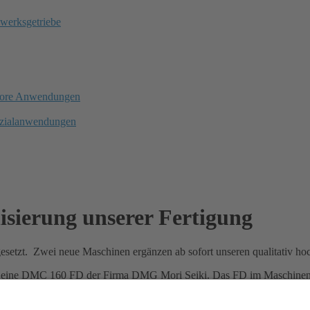
werksgetriebe
hore Anwendungen
ezialanwendungen
isierung unserer Fertigung
tgesetzt. Zwei neue Maschinen ergänzen ab sofort unseren qualitativ 
eine DMC 160 FD der Firma DMG Mori Seiki. Das FD im Maschinenname
Drehen, Bohren und Fräsen abdecken. Es können dabei Werkstücke mi