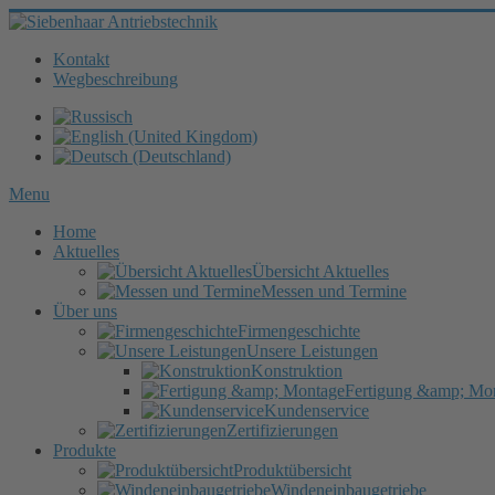
Kontakt
Wegbeschreibung
Menu
Home
Aktuelles
Übersicht Aktuelles
Messen und Termine
Über uns
Firmengeschichte
Unsere Leistungen
Konstruktion
Fertigung &amp; Mo
Kundenservice
Zertifizierungen
Produkte
Produktübersicht
Windeneinbaugetriebe