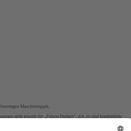
hochwertigen Maschinenpark.
n steht jeweils für „Fräsen-Drehen“, d.h. es sind kombinierte
t einem Durchmesser von 1250mm bzw. 1530mm bearbeitet werden.